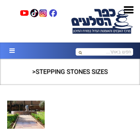
STEPPING STONES SIZES<