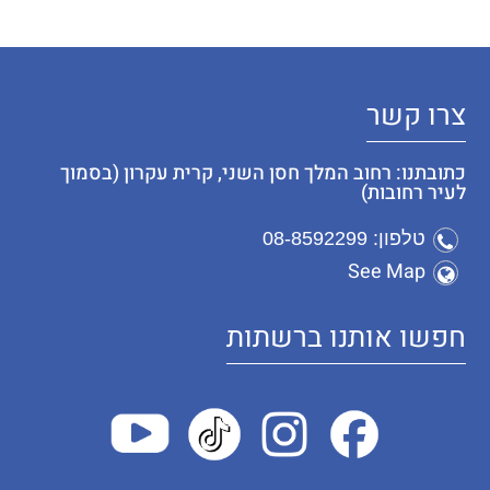
צרו קשר
כתובתנו: רחוב המלך חסן השני, קרית עקרון (בסמוך
לעיר רחובות)
טלפון: 08-8592299
See Map
חפשו אותנו ברשתות