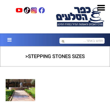
STEPPING STONES SIZES<