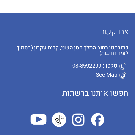
צרו קשר
כתובתנו: רחוב המלך חסן השני, קרית עקרון (בסמוך
לעיר רחובות)
טלפון: 08-8592299
See Map
חפשו אותנו ברשתות