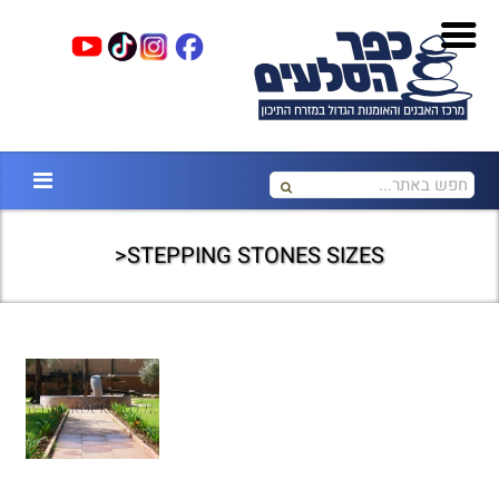
STEPPING STONES SIZES<