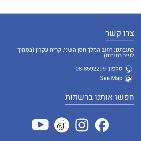
צרו קשר
כתובתנו: רחוב המלך חסן השני, קרית עקרון (בסמוך
לעיר רחובות)
טלפון: 08-8592299
See Map
חפשו אותנו ברשתות