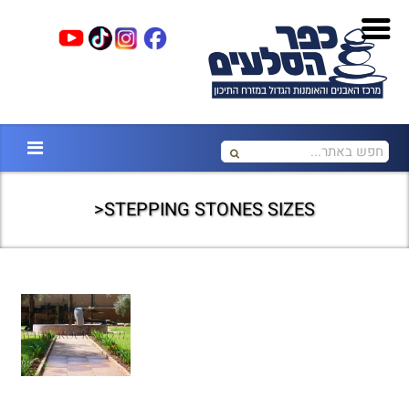
STEPPING STONES SIZES<