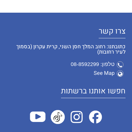
צרו קשר
כתובתנו: רחוב המלך חסן השני, קרית עקרון (בסמוך
לעיר רחובות)
טלפון: 08-8592299
See Map
חפשו אותנו ברשתות