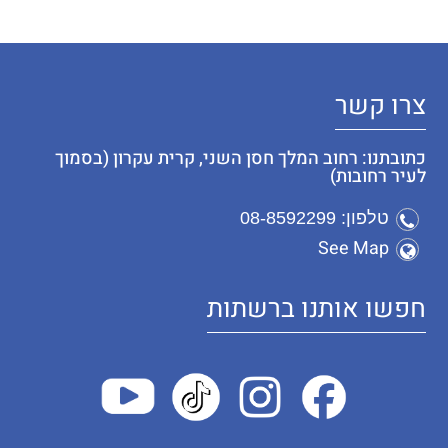
צרו קשר
כתובתנו: רחוב המלך חסן השני, קרית עקרון (בסמוך
לעיר רחובות)
טלפון: 08-8592299
See Map
חפשו אותנו ברשתות