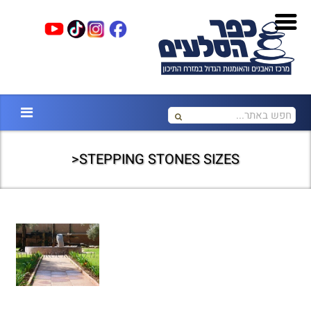
STEPPING STONES SIZES<