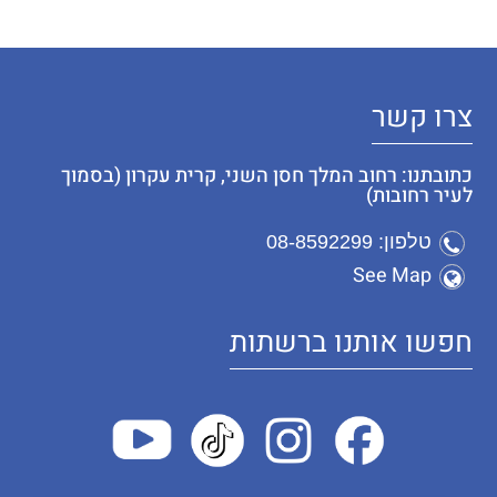
צרו קשר
כתובתנו: רחוב המלך חסן השני, קרית עקרון (בסמוך
לעיר רחובות)
טלפון: 08-8592299
See Map
חפשו אותנו ברשתות