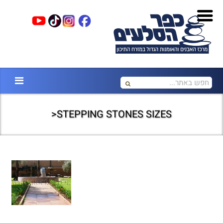
STEPPING STONES SIZES<