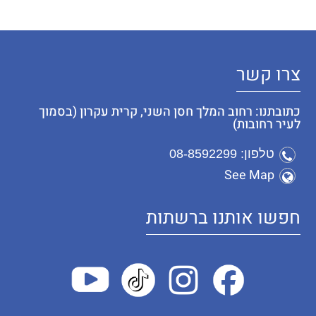
צרו קשר
כתובתנו: רחוב המלך חסן השני, קרית עקרון (בסמוך
לעיר רחובות)
טלפון: 08-8592299
See Map
חפשו אותנו ברשתות