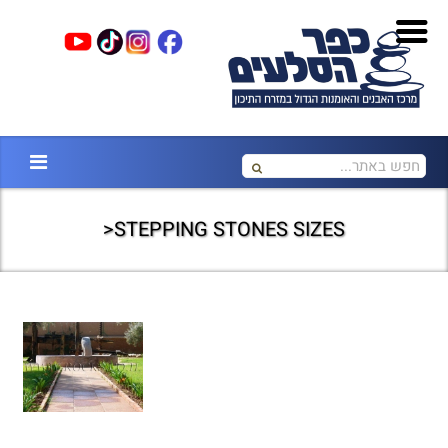
STEPPING STONES SIZES<