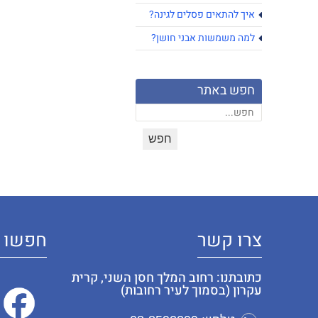
איך להתאים פסלים לגינה?
למה משמשות אבני חושן?
חפש באתר
צרו קשר
חפשו א
כתובתנו: רחוב המלך חסן השני, קרית
עקרון (בסמוך לעיר רחובות)