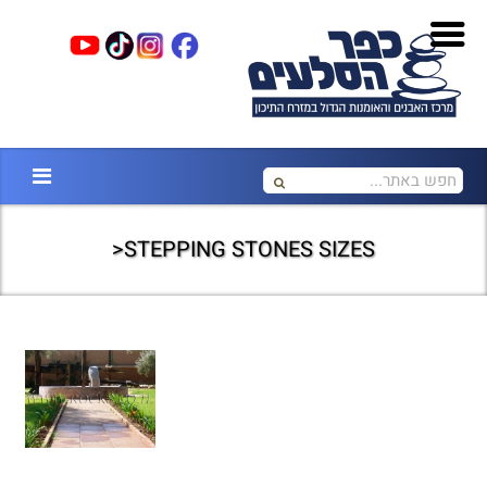
STEPPING STONES SIZES<