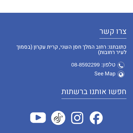
צרו קשר
כתובתנו: רחוב המלך חסן השני, קרית עקרון (בסמוך
לעיר רחובות)
טלפון: 08-8592299
See Map
חפשו אותנו ברשתות