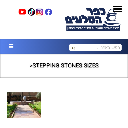
STEPPING STONES SIZES<