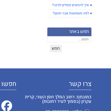
איך להתאים פסלים לגינה?
למה משמשות אבני חושן?
חפש באתר
צרו קשר
חפשו א
כתובתנו: רחוב המלך חסן השני, קרית
עקרון (בסמוך לעיר רחובות)