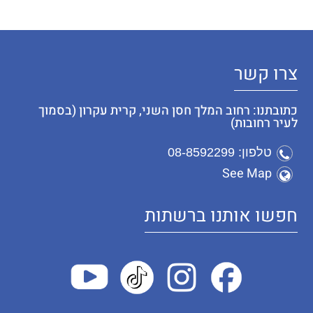
צרו קשר
כתובתנו: רחוב המלך חסן השני, קרית עקרון (בסמוך
לעיר רחובות)
טלפון: 08-8592299
See Map
חפשו אותנו ברשתות