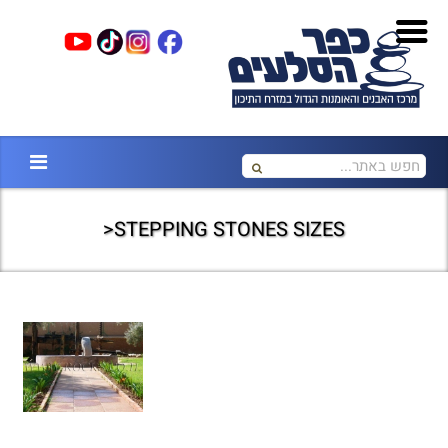
STEPPING STONES SIZES<