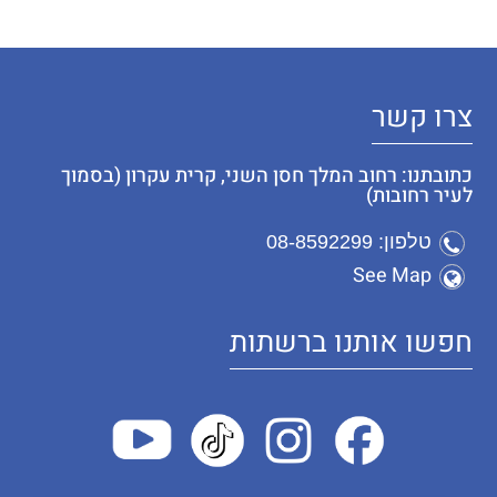
צרו קשר
כתובתנו: רחוב המלך חסן השני, קרית עקרון (בסמוך
לעיר רחובות)
טלפון: 08-8592299
See Map
חפשו אותנו ברשתות