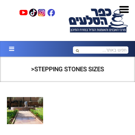
STEPPING STONES SIZES<