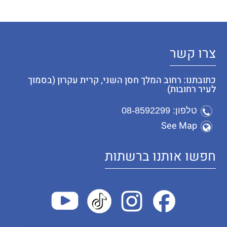
צרו קשר
כתובתנו: רחוב המלך חסן השני, קרית עקרון (בסמוך
לעיר רחובות)
טלפון: 08-8592299
See Map
חפשו אותנו ברשתות