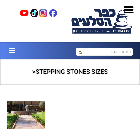
STEPPING STONES SIZES<