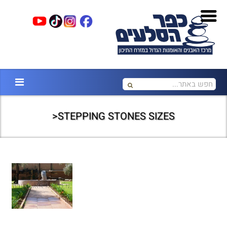
STEPPING STONES SIZES<