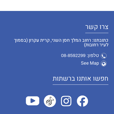
צרו קשר
כתובתנו: רחוב המלך חסן השני, קרית עקרון (בסמוך
לעיר רחובות)
טלפון: 08-8592299
See Map
חפשו אותנו ברשתות