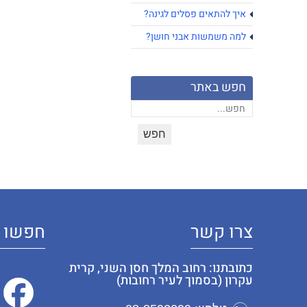
איך להתאים פסלים לגינה?
למה משמשות אבני חושן?
חפש באתר
צרו קשר
חפשו א
כתובתנו: רחוב המלך חסן השני, קרית
עקרון (בסמוך לעיר רחובות)