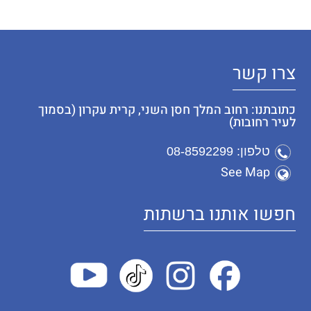
צרו קשר
כתובתנו: רחוב המלך חסן השני, קרית עקרון (בסמוך
לעיר רחובות)
טלפון: 08-8592299
See Map
חפשו אותנו ברשתות