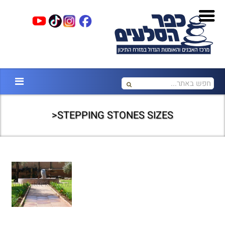
STEPPING STONES SIZES<