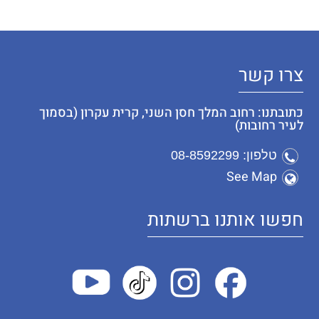
צרו קשר
כתובתנו: רחוב המלך חסן השני, קרית עקרון (בסמוך
לעיר רחובות)
טלפון: 08-8592299
See Map
חפשו אותנו ברשתות