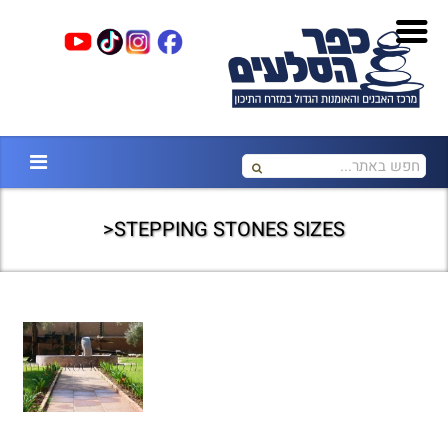
STEPPING STONES SIZES<