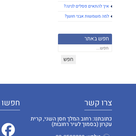
איך להתאים פסלים לגינה?
למה משמשות אבני חושן?
חפש באתר
צרו קשר
חפשו א
כתובתנו: רחוב המלך חסן השני, קרית
עקרון (בסמוך לעיר רחובות)