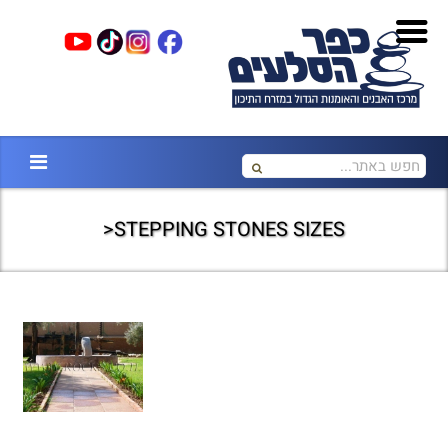
STEPPING STONES SIZES<