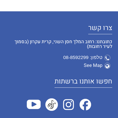
צרו קשר
כתובתנו: רחוב המלך חסן השני, קרית עקרון (בסמוך
לעיר רחובות)
טלפון: 08-8592299
See Map
חפשו אותנו ברשתות