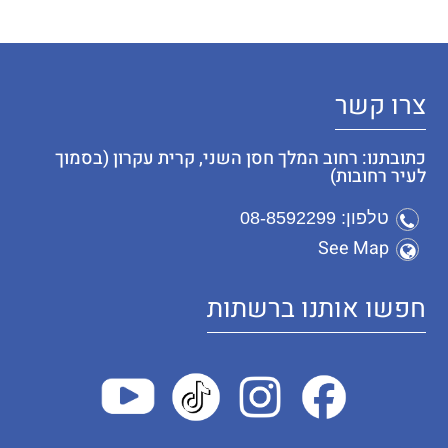
צרו קשר
כתובתנו: רחוב המלך חסן השני, קרית עקרון (בסמוך
לעיר רחובות)
טלפון: 08-8592299
See Map
חפשו אותנו ברשתות