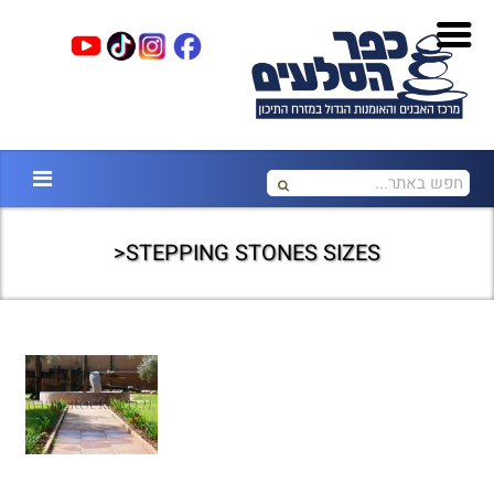
STEPPING STONES SIZES<