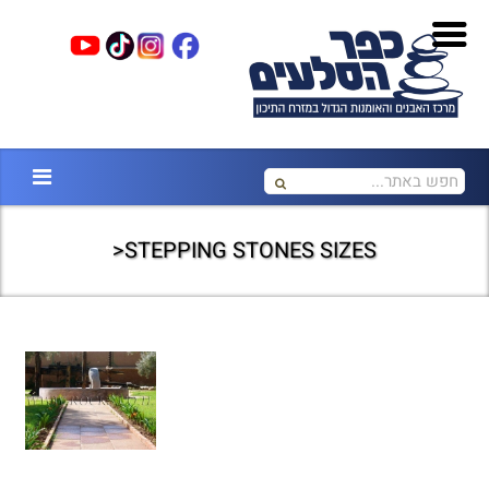
STEPPING STONES SIZES<