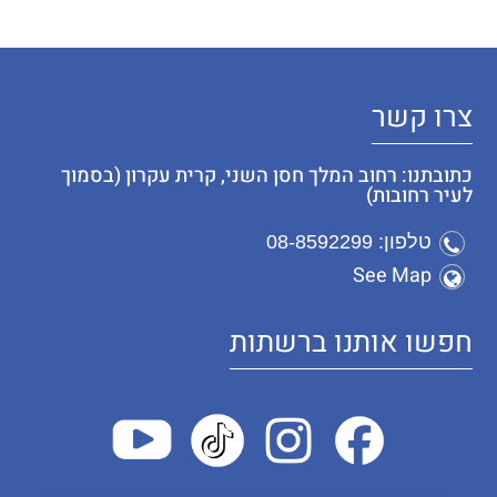
צרו קשר
כתובתנו: רחוב המלך חסן השני, קרית עקרון (בסמוך
לעיר רחובות)
טלפון: 08-8592299
See Map
חפשו אותנו ברשתות