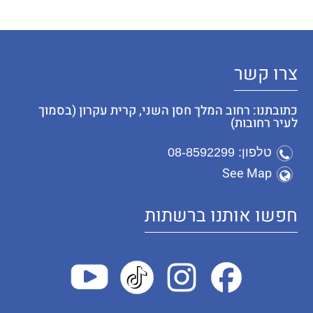
צרו קשר
כתובתנו: רחוב המלך חסן השני, קרית עקרון (בסמוך
לעיר רחובות)
טלפון: 08-8592299
See Map
חפשו אותנו ברשתות