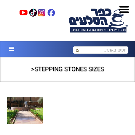
STEPPING STONES SIZES<