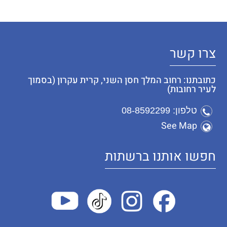
צרו קשר
כתובתנו: רחוב המלך חסן השני, קרית עקרון (בסמוך
לעיר רחובות)
טלפון: 08-8592299
See Map
חפשו אותנו ברשתות