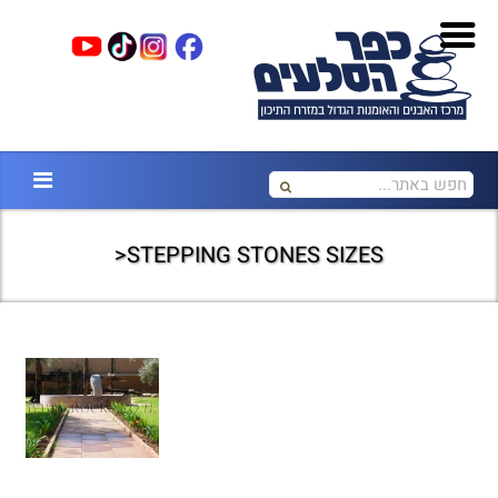
STEPPING STONES SIZES<