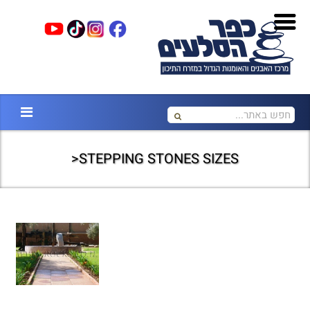
STEPPING STONES SIZES<