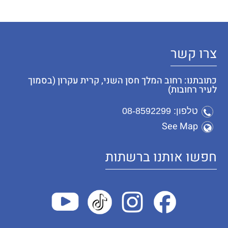
צרו קשר
כתובתנו: רחוב המלך חסן השני, קרית עקרון (בסמוך
לעיר רחובות)
טלפון: 08-8592299
See Map
חפשו אותנו ברשתות