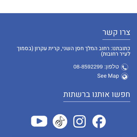
צרו קשר
כתובתנו: רחוב המלך חסן השני, קרית עקרון (בסמוך
לעיר רחובות)
טלפון: 08-8592299
See Map
חפשו אותנו ברשתות