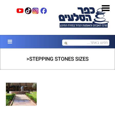
STEPPING STONES SIZES<