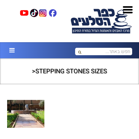
STEPPING STONES SIZES<