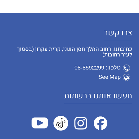
צרו קשר
כתובתנו: רחוב המלך חסן השני, קרית עקרון (בסמוך
לעיר רחובות)
טלפון: 08-8592299
See Map
חפשו אותנו ברשתות