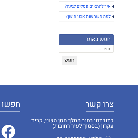
איך להתאים פסלים לגינה?
למה משמשות אבני חושן?
חפש באתר
צרו קשר
חפשו א
כתובתנו: רחוב המלך חסן השני, קרית
עקרון (בסמוך לעיר רחובות)