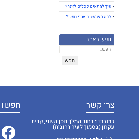
איך להתאים פסלים לגינה?
למה משמשות אבני חושן?
חפש באתר
צרו קשר
חפשו א
כתובתנו: רחוב המלך חסן השני, קרית
עקרון (בסמוך לעיר רחובות)