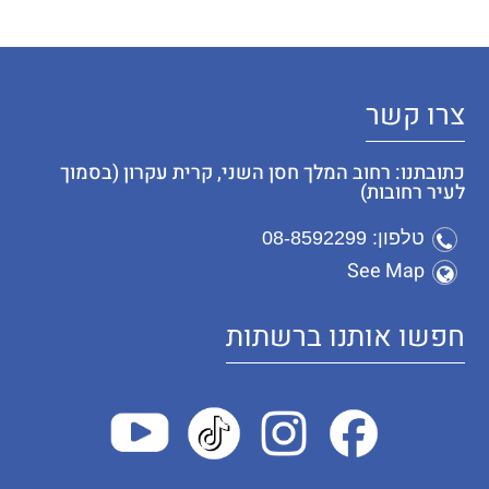
צרו קשר
כתובתנו: רחוב המלך חסן השני, קרית עקרון (בסמוך
לעיר רחובות)
טלפון: 08-8592299
See Map
חפשו אותנו ברשתות