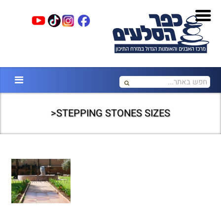
STEPPING STONES SIZES<