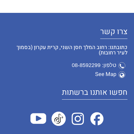
צרו קשר
כתובתנו: רחוב המלך חסן השני, קרית עקרון (בסמוך
לעיר רחובות)
טלפון: 08-8592299
See Map
חפשו אותנו ברשתות