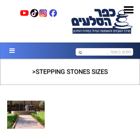
STEPPING STONES SIZES<