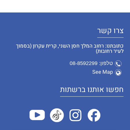
צרו קשר
כתובתנו: רחוב המלך חסן השני, קרית עקרון (בסמוך
לעיר רחובות)
טלפון: 08-8592299
See Map
חפשו אותנו ברשתות