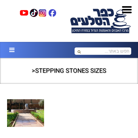
STEPPING STONES SIZES<