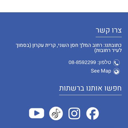
צרו קשר
כתובתנו: רחוב המלך חסן השני, קרית עקרון (בסמוך
לעיר רחובות)
טלפון: 08-8592299
See Map
חפשו אותנו ברשתות