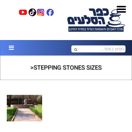
STEPPING STONES SIZES<