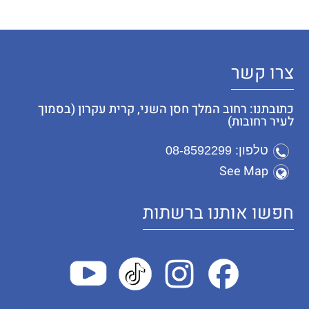
צרו קשר
כתובתנו: רחוב המלך חסן השני, קרית עקרון (בסמוך
לעיר רחובות)
טלפון: 08-8592299
See Map
חפשו אותנו ברשתות