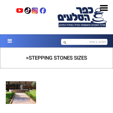
STEPPING STONES SIZES<