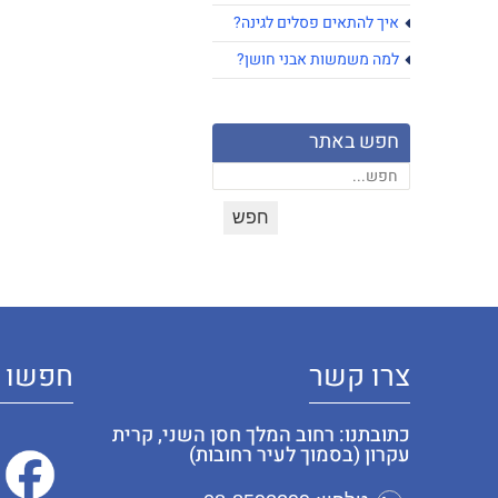
איך להתאים פסלים לגינה?
למה משמשות אבני חושן?
חפש באתר
צרו קשר
חפשו א
כתובתנו: רחוב המלך חסן השני, קרית
עקרון (בסמוך לעיר רחובות)