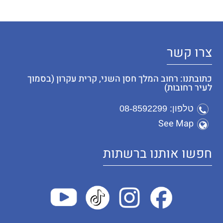
צרו קשר
כתובתנו: רחוב המלך חסן השני, קרית עקרון (בסמוך
לעיר רחובות)
טלפון: 08-8592299
See Map
חפשו אותנו ברשתות