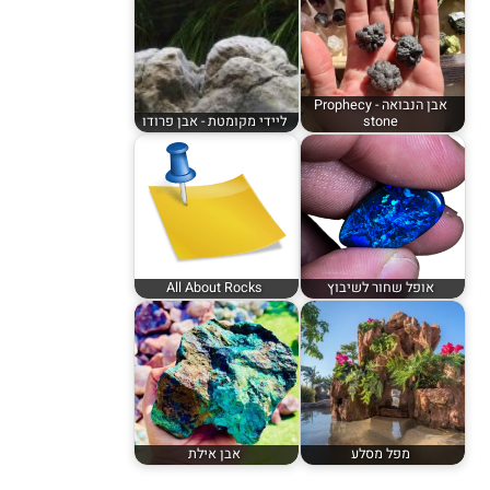
אבן הנבואה - Prophecy
stone
ליידי מקומטת - אבן פרודו
אופל שחור לשיבוץ
All About Rocks
מפל מסלע
אבן אילת