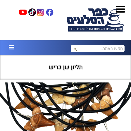
תליון שן כריש