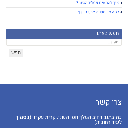
איך להתאים פסלים לגינה?
למה משמשות אבני חושן?
חפש באתר
צרו קשר
כתובתנו: רחוב המלך חסן השני, קרית עקרון (בסמוך
לעיר רחובות)