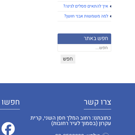
איך להתאים פסלים לגינה?
למה משמשות אבני חושן?
חפש באתר
צרו קשר
חפשו א
כתובתנו: רחוב המלך חסן השני, קרית
עקרון (בסמוך לעיר רחובות)