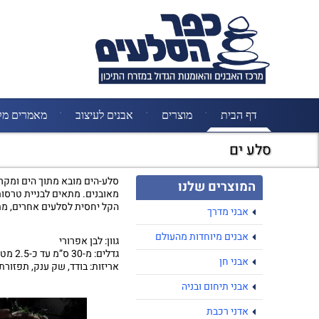
דף הבית
מוצרים
אבנים לעיצוב
מאמרים מק
סלע ים
סלע-הים מובא מתוך הים ומקרבת
המוצרים שלנו
מאובנים. מתאים לבניית טרסות 
הקל יחסית לסלעים אחרים, מתא
אבני מדרך
אבנים מיוחדות מהעולם
גוון: לבן אפרורי
גדלים: מ-30 ס”מ עד כ-2.5 מטר
אבני חן
אריזות: בודד, שק ענק, תפזור
אבני תיחום ובניה
אדני רכבת