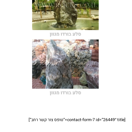
סלע בורדו מגוון
סלע בורדו מגוון
[contact-form-7 id=”26449″ title=”טופס צור קשר רחב”]