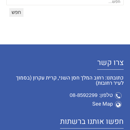
צרו קשר
כתובתנו: רחוב המלך חסן השני, קרית עקרון (בסמוך
לעיר רחובות)
טלפון: 08-8592299
See Map
חפשו אותנו ברשתות