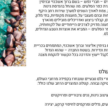
 שני יזמים – חברי נפש – בשם ברוך אשכנזי ובנימין
רת כפר הסלעים. מה שהחל בהנדסת גינות
ן, צמח לאורך השנים למערך שירות רחב היקף
 ובהם מעצבי על, מועצות מקומיות, בתי מלון,
ים, קבלני ביצוע ואדריכלים מובילים מהארץ
ענה מדויק לצרכים הייחודיים של לקוחותיה,
 הסלעים – המביא את אוצרות הטבע הגדולים,
ם.
בנימין אליצור וברוך אשכנזי, המתמחים בכריית
ות ונדירות. בשטח החברה – שהוא הגדול
לקבל ייעוץ והדרכה בכל הקשור להקמת מצבה
שלנו
י גלם טבעיים שנבחרו בקפידה מרחבי העולם,
יקה גבוהה. קטלוג המוצרים הרחב שלנו כולל:
יצוב גינות, גנים ציבוריים ופרויקטים
עים, גדלים ומרקמים לחיפוי קרקע, יצירה