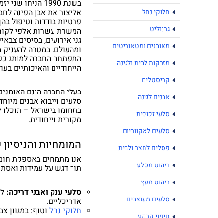
בשנת 1990 הניחו
חלוקי נחל
אליצור את אבן הפינה לחב
פרטיות בודדות וטיפול בה
גרנוליט
המשרת עשרות אלפי לקוחות
גני אירועים, בסיסים צבאי
מאובנים ומטאוריטים
ומהעולם. במטרה להעניק מ
התפתחה החברה למותג כפר
מזרקות לבית ולגינה
הייחודיים והאיכותיים בעול
קריסטלים
בעלי החברה הינם האומנים 
אבנים לגינה
סלעים וייבוא אבנים מיוחד
בתחומו בישראל – תוכלו 
סלעי זכוכית
מקורית וייחודית.
סלעים לאקווריום
המומחיות והניסיון 
פסלים לחצר ולבית
אנו מתמחים באספקת חומר
ריהוט מסלע
תוך דגש על עמידות ואסתט
ריהוט מעץ
סלעי ענק ואבני דריכה
:
לע
סלעים מעוצבים
אדריכליים.
חלוקי נחל
וטוף:
במגוון צב
חיפוי קרקע