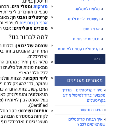
וחיסכון במים.
מזרקות
ומפלי מים:
מבחר 
סלעים למסלעה
טבעיים מעובדים ליצירת אל
קריסטלים ואבני חן:
מאובנ
קישוטים לבית ולגינה
אבני חן טבעיות
לשיבוץ ומי
מוצרים משלימים:
אבני חי
אבני החושן
למה לבחור בנו?
זכוכיות צבעוניות
עוצמה של יבואן:
בזכות הי
קריסטלים קטנים לאומנות
המחירים ההוגנים ביותר בש
ואדריכלים.
בלוג
מלאי זמין ומידי:
מתחם התצ
ממאות טונות של סלעים וא
לכל חלקי הארץ.
ליווי מקצועי:
הצוות שלנו 
מאמרים מעניינים
עמוקה, כדי להעניק לכם י
המבוקשת. צוות החברה כול
טיהור קריסטלים – מדריך
הגיאולוגיה והגמולוגיה; כ
מקצועי וברור לטיפול מודע
בע
בקריסטלים
Certified).
הצהרת נגישות
אמינות ושירות:
כפר הסלעי
לקוחות בסטנדרט הגבוה בי
איך תבחרו קריסטלים
מעצבי גינות ואדריכלי נוף
שמתאימים לכם?