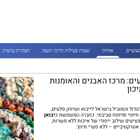
צועיים
אודות
שעות פעילות ודרכי הגעה
הצהרת נגישות
ים: מרכז האבנים והאומנות
כון
דול והמוביל בישראל לייבוא ושיווק סלעים,
ות חיפוי ופיתוח סביבתי. כחברה המשמשת כ
יבואן
מציעים שילוב ייחודי של איכות ללא פשרות,
אטרקטיביים – ללא פערי תיווך.