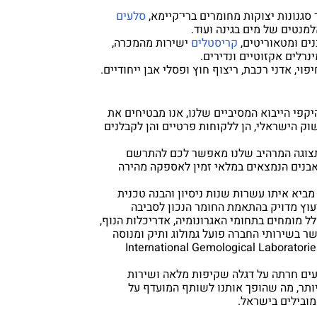
סגנונות יצוקות מחומרים ברי־קיימא,
סלעים
מנטים של מים בגינה ועוד
.
ים ומטאוריטים,
קריסטלים
ישירות מהמכרה,
נרלים אקזוטיים ונדירים.
פוי, אדני רכבת, ריצוף חוץ ופסלי אבן ייחודיים
.
קפי הייבוא המסיביים שלנו, אנו מבטיחים את
וק הישראלי, הן ללקוחות פרטיים והן לקבלנים
וגה המרהיב שלנו מאפשר לכם להתרשם
בנים הנמצאים במלאי זמין לאספקה מהירה
מביא איתו עשרות שנות ניסיון והבנה טכנית
יעוץ מדויק בהתאמת החומר הנכון לסביבה
ל מומחים בתחומי האגרונומיה, אדריכלות הנוף,
אשר בשירותי החברה פועל גמולוג ותיק ומנוסה
ל הסמכה בין לאומית (International Gemological Laboratories
ם חרתה על דגלה שקיפות מלאה ושירות
ותר, מה שהופך אותנו לשותף המועדף על
 מובילים בישראל.