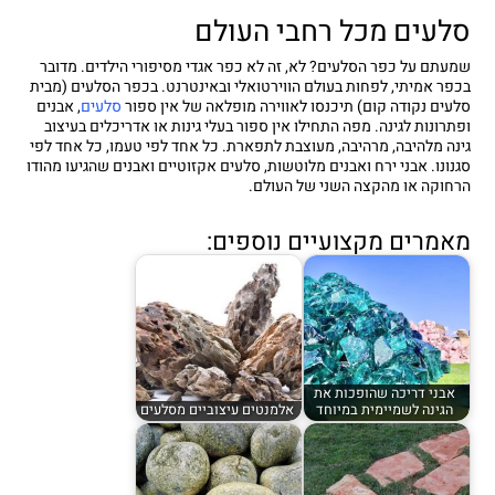
סלעים מכל רחבי העולם
שמעתם על כפר הסלעים? לא, זה לא כפר אגדי מסיפורי הילדים. מדובר
בכפר אמיתי, לפחות בעולם הווירטואלי ובאינטרנט. בכפר הסלעים (מבית
סלעים נקודה קום) תיכנסו לאווירה מופלאה של אין ספור
סלעים
, אבנים
ופתרונות לגינה. מפה התחילו אין ספור בעלי גינות או אדריכלים בעיצוב
גינה מלהיבה, מרהיבה, מעוצבת לתפארת. כל אחד לפי טעמו, כל אחד לפי
סגנונו. אבני ירח ואבנים מלוטשות, סלעים אקזוטיים ואבנים שהגיעו מהודו
הרחוקה או מהקצה השני של העולם.
מאמרים מקצועיים נוספים:
אבני דריכה שהופכות את
הגינה לשמיימית במיוחד
אלמנטים עיצוביים מסלעים