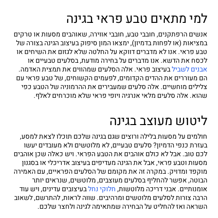
למי מתאים טבע פראי בגינה
אנשים הרפתקנים, חובבי טבע, חובבי אווירה, שאוהבים מסעות או טרקים
במציאות (או לפחות בדמיון), ימצאו המון סיפוק בעיצוב הגינה בצורה של
טבע פראי. אנו לא מדברים דווקא על החלטה שלא לגזום את השיחים או
לכסח את הדשא. אנו מדברים על בחירה מודעת, בסלעים טבעיים או
אבנים לשביל
בעיצוב פראי. אלה הסלעים שמהווים את תמצית האדמה.
הם מעוררים את ההדים הקדומים, לפעמים הקשוחים, של טבע פראי עם
צלילים מוחשיים. אלה סלעים שמעבירים את ההרמוניה של הטבע כפי
שהוא. אלה סלעים מלאי אנרגיה ויופי פראי שלא מוכרחים לאלף.
ליטוש מעוצב בגינה
חולמים על מסעות בלילה ורוצים שגם בגינה שלכם תוכלו לצאת למסע,
בעזרת כנפי הדמיון? סלעים טבעיים, לא מלוטשים ולא מעובדים יעשו
לכם טוב. אבל לא כולם אוהבים את הטבע הפראי. ויש כאלה שכן אוהבים
מסעות וטבע פראי, אבל את הגינה מעדיפים בעיצוב אדריכלי או בסגנון
מוקפד ומדויק. במקרה זה את מקומם של הסלעים הפראיים, עם האמירה
הבוטה, אפשר להחליף בסלעים מעוצבים, מלוטשים, שנראים יותר
אומנותיים. אבני דריכה מלוטשות,
חלוקי נחל
בעיצובים עדינים, ויש עוד
הרבה צורות לסלעים מלוטשים ומרהיבים. שווה לראות, להתרשם, לשאוב
השראה ואז להחליט על הבחירה שמתאימה לגינה ולחצר שלכם.