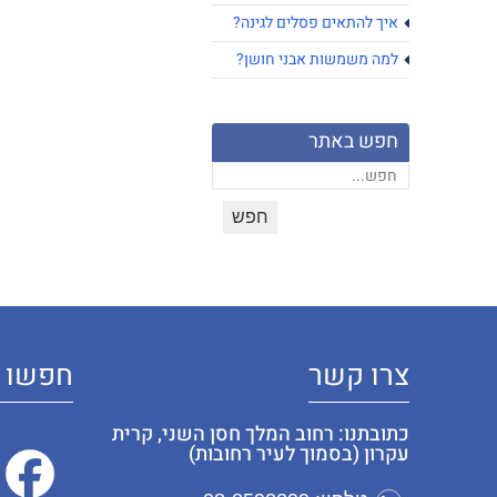
איך להתאים פסלים לגינה?
למה משמשות אבני חושן?
חפש באתר
צרו קשר
חפשו א
כתובתנו: רחוב המלך חסן השני, קרית
עקרון (בסמוך לעיר רחובות)