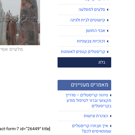
סלעים למסלעה
קישוטים לבית ולגינה
אבני החושן
זכוכיות צבעוניות
סלעים אסי
קריסטלים קטנים לאומנות
בלוג
מאמרים מעניינים
טיהור קריסטלים – מדריך
מקצועי וברור לטיפול מודע
בקריסטלים
הצהרת נגישות
איך תבחרו קריסטלים
[contact-form-7 id=”26449″ title=”טופס צור קשר רחב”]
שמתאימים לכם?