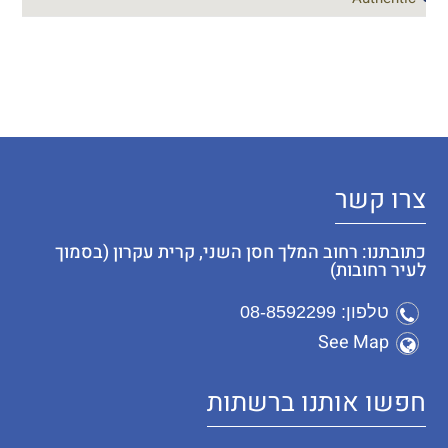
צרו קשר
כתובתנו: רחוב המלך חסן השני, קרית עקרון (בסמוך
לעיר רחובות)
טלפון: 08-8592299
See Map
חפשו אותנו ברשתות