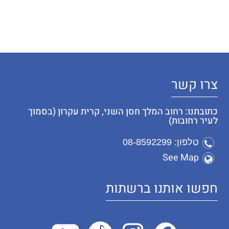
צרו קשר
כתובתנו: רחוב המלך חסן השני, קרית עקרון (בסמוך
לעיר רחובות)
טלפון: 08-8592299
See Map
חפשו אותנו ברשתות