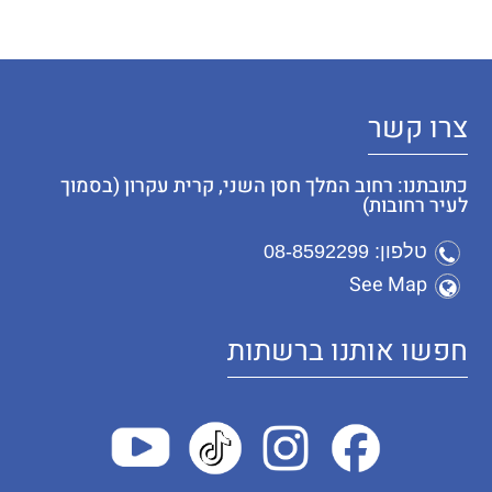
צרו קשר
כתובתנו: רחוב המלך חסן השני, קרית עקרון (בסמוך
לעיר רחובות)
טלפון: 08-8592299
See Map
חפשו אותנו ברשתות