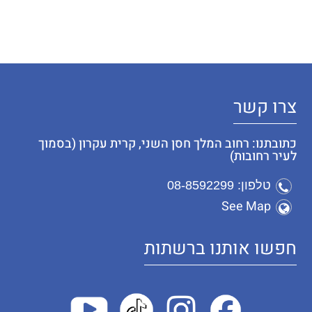
צרו קשר
כתובתנו: רחוב המלך חסן השני, קרית עקרון (בסמוך
לעיר רחובות)
טלפון: 08-8592299
See Map
חפשו אותנו ברשתות