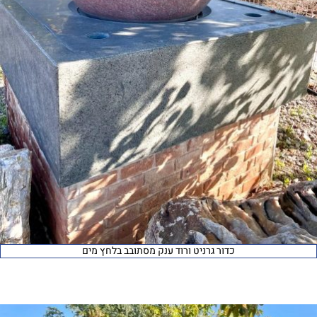
כדור גרניט ורוד ענק מסתובב בלחץ מים