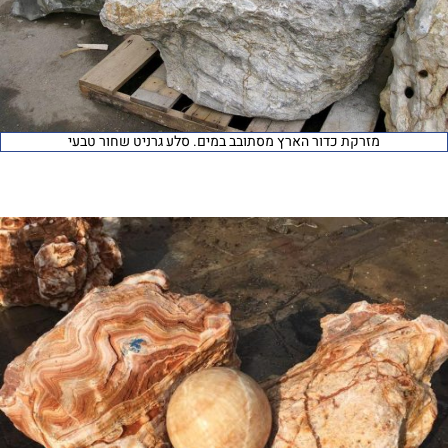
מזרקת כדור הארץ מסתובב במים. סלע גרניט שחור טבעי