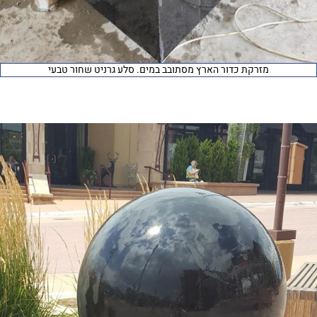
מזרקת כדור הארץ מסתובב במים. סלע גרניט שחור טבעי