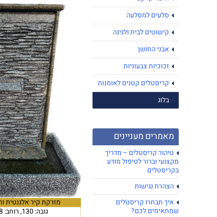
סלעים למסלעה
קישוטים לבית ולגינה
אבני החושן
זכוכיות צבעוניות
קריסטלים קטנים לאומנות
בלוג
מאמרים מעניינים
טיהור קריסטלים – מדריך
מקצועי וברור לטיפול מודע
בקריסטלים
הצהרת נגישות
מזרקת קיר אלגנטית ור
איך תבחרו קריסטלים
שמתאימים לכם?
גובה: 130, רוחב: 108 עומק: 58