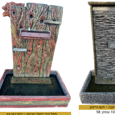
חבה – דגם הייטק
מפל קיר ייחודי מבטון – דמוי גזע עץ